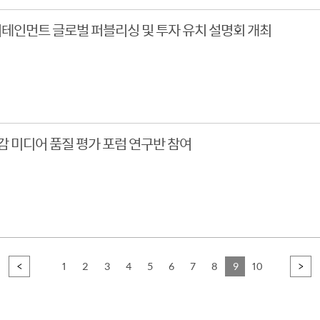
테인먼트 글로벌 퍼블리싱 및 투자 유치 설명회 개최
실감 미디어 품질 평가 포럼 연구반 참여
<
1
2
3
4
5
6
7
8
9
10
>