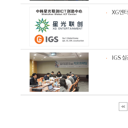
XG엔터
IGS 
<<